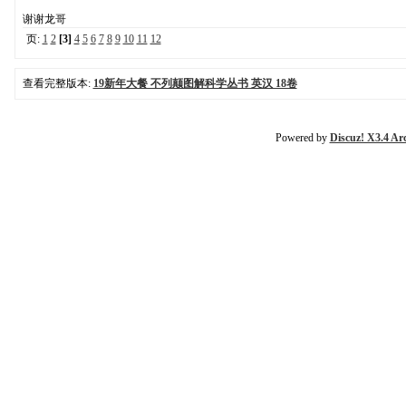
谢谢龙哥
页:
1
2
[3]
4
5
6
7
8
9
10
11
12
查看完整版本:
19新年大餐 不列颠图解科学丛书 英汉 18卷
Powered by
Discuz! X3.4 Ar