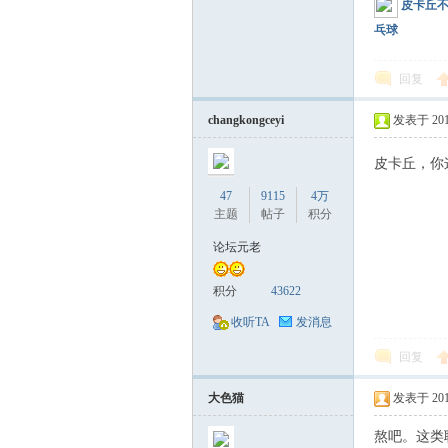
皮卡丘
乓球
回复
changkongceyi
发表于 2017-
皮卡丘，你
47
9115
4万
主题
帖子
积分
论坛元老
积分
43622
收听TA
发消息
回复
大色猫
发表于 2017-
熬吧。这类