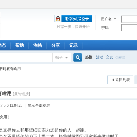
用户名
只需一步，快速开始
密码
动态
帮助
淘帖
分享
记录
热搜:
活动
交友
discuz
帖子
搜
书到底有啥用
返回列表
索
有啥用
[复制链接]
5-6 12:04:25
|
显示全部楼层
啥用?
是支撑你去和那些纸面实力远超你的人一起跑。
个名不见经传的乡下土鳖二本。毕业时候跑到研究所去做临时工。