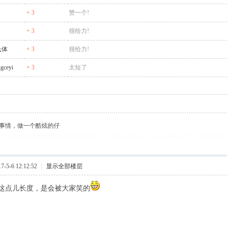
+ 3
赞一个!
+ 3
很给力!
氏体
+ 3
很给力!
gceyi
+ 3
太短了
事情，做一个酷炫的仔
5-6 12:12:52
|
显示全部楼层
这点儿长度，是会被大家笑的