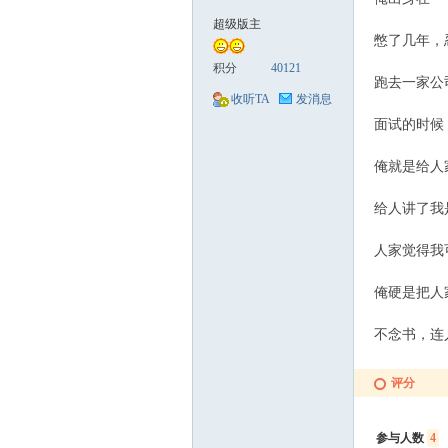
超级版主
憋了几年，
械
积分
40121
跑去一家公
收听TA
发消息
面试的时候
俺就是给人
给人讲了我
人家觉得我
荟
俺硬是把人
不念书，连
评分
参与人数
4