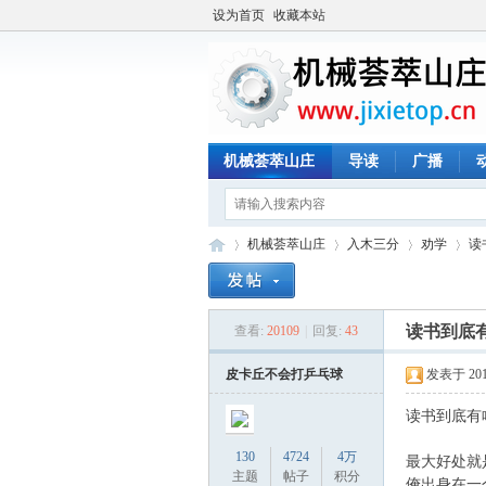
设为首页
收藏本站
机械荟萃山庄
导读
广播
机械荟萃山庄
入木三分
劝学
读
读书到底
查看:
20109
|
回复:
43
机
»
›
›
›
皮卡丘不会打乒乓球
发表于 2017-
读书到底有
130
4724
4万
最大好处就
主题
帖子
积分
俺出身在一