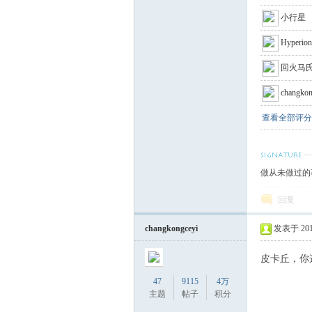
萃
小行星
Hyperion
回火马
changkon
查看全部评分
山
做从未做过的
回复
changkongceyi
发表于 2017-
皮卡丘，你
47
9115
4万
庄
主题
帖子
积分