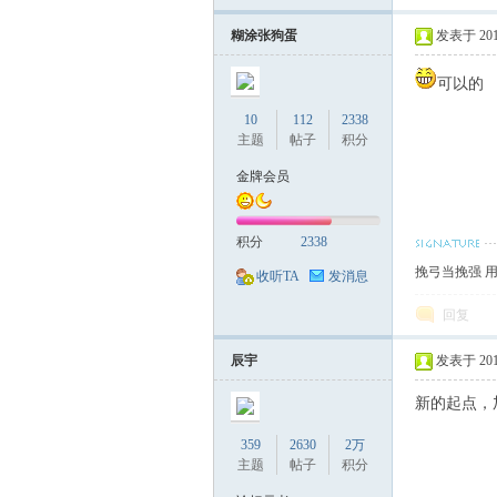
糊涂张狗蛋
发表于 2017-
可以的
10
112
2338
主题
帖子
积分
金牌会员
积分
2338
挽弓当挽强 用
收听TA
发消息
回复
辰宇
发表于 2017-
新的起点，加
359
2630
2万
主题
帖子
积分