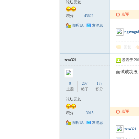
论坛元老
点评
积分
43622
收听TA
发消息
ngsxngt
回复
zero321
发表于 2017-
面试成功没
9
207
1万
主题
帖子
积分
论坛元老
点评
积分
13015
收听TA
发消息
zero321