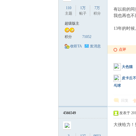
110
1万
7万
有以前的同
主题
帖子
积分
我也再也不
超级版主
13年的时
积分
71052
收听TA
发消息
点评
大色猫
皮卡丘
乓球
回复
4566549
发表于 2017-
大侠给力！