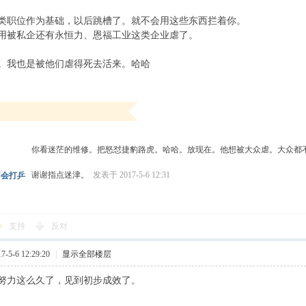
类职位作为基础，以后跳槽了。就不会用这些东西拦着你。
用被私企还有永恒力、恩福工业这类企业虐了。
候。我也是被他们虐得死去活来。哈哈
你看迷茫的维修。把怒怼捷豹路虎。哈哈。放现在。他想被大众虐。大众都
谢谢指点迷津。
发表于 2017-5-6 12:31
不会打乒
支持
反对
5-6 12:29:20
|
显示全部楼层
努力这么久了，见到初步成效了。