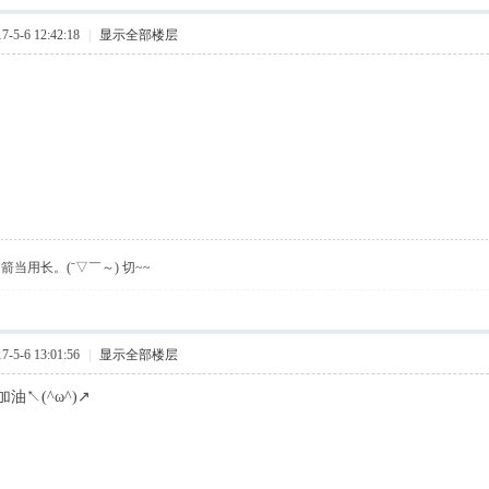
5-6 12:42:18
|
显示全部楼层
箭当用长。(ˉ▽￣～) 切~~
5-6 13:01:56
|
显示全部楼层
油↖(^ω^)↗