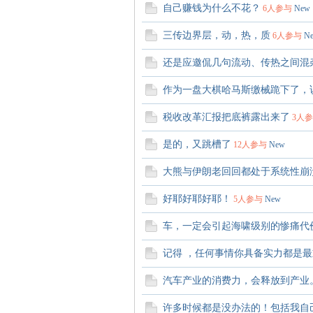
自己赚钱为什么不花？
6人参与
New
三传边界层，动，热，质
6人参与
N
还是应邀侃几句流动、传热之间混
作为一盘大棋哈马斯缴械跪下了，
税收改革汇报把底裤露出来了
3人
是的，又跳槽了
12人参与
New
大熊与伊朗老回回都处于系统性崩
好耶好耶好耶！
5人参与
New
车，一定会引起海啸级别的惨痛代
记得 ，任何事情你具备实力都是
汽车产业的消费力，会释放到产业
许多时候都是没办法的！包括我自