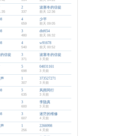
猫
2
波塞冬的信徒
:35
337
前天 12:36
98
4
少平
659
前天 09:05
98
3
dhf654
480
前天 06:32
98
4
w91678
540
前天 00:52
冬的信徒
3
波塞冬的信徒
371
3 天前
猫
5
04031161
698
3 天前
回声
1
373527271
307
3 天前
98
5
风雨同行
635
3 天前
3
李隐真
600
3 天前
98
3
迷茫的维修
607
4 天前
回声
1
2266998
256
4 天前