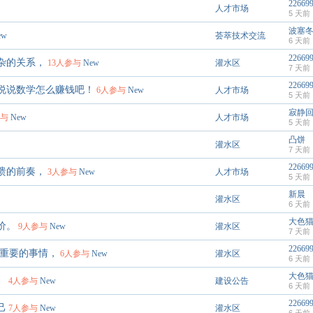
22669
人才市场
5 天前
波塞
ew
荟萃技术交流
6 天前
22669
杂的关系，
13人参与
New
灌水区
7 天前
22669
说说数学怎么赚钱吧！
6人参与
New
人才市场
5 天前
寂静
参与
New
人才市场
5 天前
凸饼
灌水区
7 天前
22669
溃的前奏，
3人参与
New
人才市场
5 天前
新晨
灌水区
6 天前
大色
价。
9人参与
New
灌水区
7 天前
22669
最重要的事情，
6人参与
New
灌水区
6 天前
大色
。
4人参与
New
建设公告
6 天前
22669
己
7人参与
New
灌水区