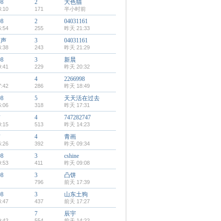
98
2
大色猫
:10
171
半小时前
98
2
04031161
:54
255
昨天 21:33
回声
3
04031161
:38
243
昨天 21:29
98
3
新晨
:41
229
昨天 20:32
4
2266998
:42
286
昨天 18:49
98
5
天天活在过去
:06
318
昨天 17:31
猫
4
747282747
:15
513
昨天 14:23
猫
4
青画
:26
392
昨天 09:34
98
3
cshine
:53
411
昨天 09:08
98
3
凸饼
796
前天 17:39
98
3
山东土狗
:47
437
前天 17:27
7
辰宇
:42
554
前天 14:22