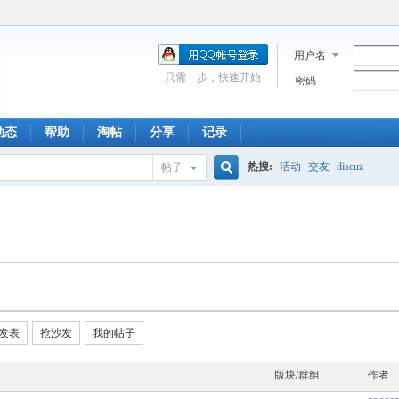
用户名
只需一步，快速开始
密码
动态
帮助
淘帖
分享
记录
热搜:
活动
交友
discuz
帖子
搜
索
发表
抢沙发
我的帖子
版块/群组
作者