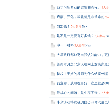
萃
我学习新专业的逻辑和流程。
3人
启蒙、开化，教化都是非常难的
9
附加钱！
5人参与
New
是不是一定要有好多钱？
6人参与
N
串一下材料
3人参与
New
山
大旱政府都缺乏自我认知能力，更
荒诞年月之北京人在网上发表家庭
特权！王妞的导师为什么站窗外呢
我宣布，从现在开始，这里就是00
最核心的问题，是生存下来，
6人
庄
小米澎程特意强调自己92号汽油也