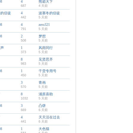
98
4
熊霸天下
687
4 天前
冬的信徒
4
波塞冬的信徒
442
5 天前
98
4
zero321
791
5 天前
98
2
梦想
508
5 天前
回声
1
风雨同行
373
5 天前
8
见贤思齐
983
5 天前
98
1
干货专用号
450
5 天前
3
青画
570
5 天前
猫
8
浦原喜助
1032
5 天前
98
3
凸饼
669
6 天前
猫
4
天天活在过去
441
6 天前
98
1
大色猫