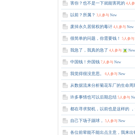
害你？也不是一下就能害死的
4人
以前？所属？
3人参与
New
械
废掉永久居留权的毒计
4人参与
New
很简单的问题，你需要钱！
5人参与
我急了，我真的急了
4人参与
Ne
中国钱！外国钱
7人参与
New
我觉得很没意思。
6人参与
New
荟
从数据流来分析菊花车厂的生命周
许多事情也可以后期总结
5人参与
N
都在寻求契机，以前也是这样的 
自己下场子踢球，
5人参与
New
各位前辈能不能出点主意，我来出