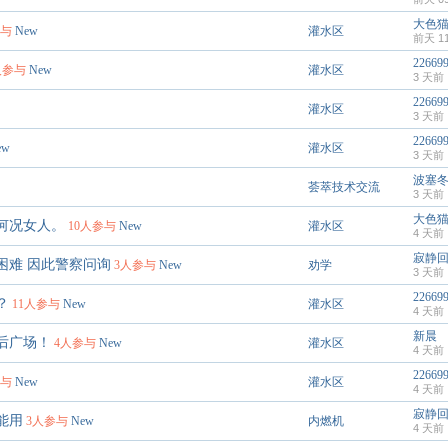
大色
参与
New
灌水区
前天 11
22669
人参与
New
灌水区
3 天前
22669
灌水区
3 天前
22669
ew
灌水区
3 天前
波塞
荟萃技术交流
3 天前
大色
何况女人。
10人参与
New
灌水区
4 天前
寂静
困难 因此警察问询
3人参与
New
劝学
3 天前
22669
？
11人参与
New
灌水区
4 天前
新晨
后广场！
4人参与
New
灌水区
4 天前
22669
参与
New
灌水区
4 天前
寂静
能用
3人参与
New
内燃机
4 天前