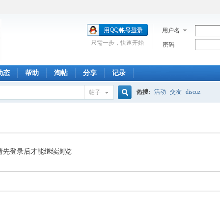
用户名
只需一步，快速开始
密码
动态
帮助
淘帖
分享
记录
热搜:
活动
交友
discuz
帖子
搜
索
请先登录后才能继续浏览