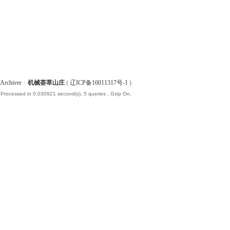
Archiver
|
机械荟萃山庄
(
辽ICP备16011317号-1
)
 Processed in 0.030921 second(s), 5 queries , Gzip On.