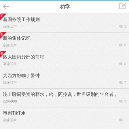
劝学
新国务院工作规则
寂静回声
3
新的集体记忆
寂静回声
0
四大国内分部的前程
寂静回声
0
为西方敲响了警钟
寂静回声
7
晚上聊周受资的薪水，哈，阿拉说，世界级别的坐台者，
2266998
3
审判TikTok
寂静回声
1