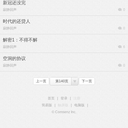
新冠还没完
寂静回声
0
时代的还贷人
寂静回声
0
解密1：不得不解
寂静回声
6
空洞的协议
寂静回声
0
上一页
第140页
下一页
首页
|
登录
|
注册
简易版
|
触屏版
|
电脑版
|
© Comsenz Inc.