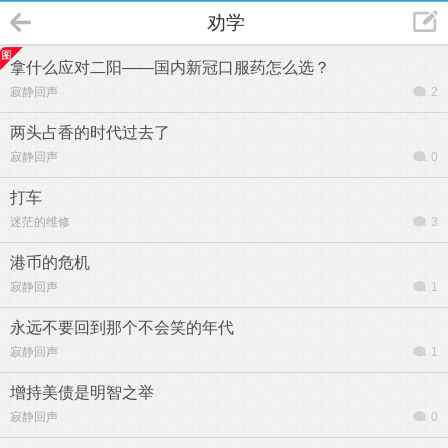
劝学
拿什么应对二阳——国内新冠口服药怎么选？
寂静回声
2
两头占香的时代过去了
寂静回声
0
打车
迷茫的维修
3
港币的危机
寂静回声
1
永远不要回到那个不会笑的年代
寂静回声
1
增持美债是明智之举
寂静回声
0