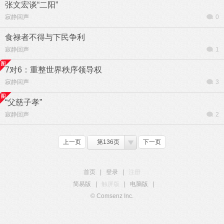
张文宏谈“二阳”
寂静回声
0
食禄者不得与下民争利
寂静回声
1
7对6：重整世界秩序领导权
寂静回声
3
“父慈子孝”
寂静回声
2
上一页
第136页
下一页
首页
|
登录
|
注册
简易版
|
触屏版
|
电脑版
|
© Comsenz Inc.