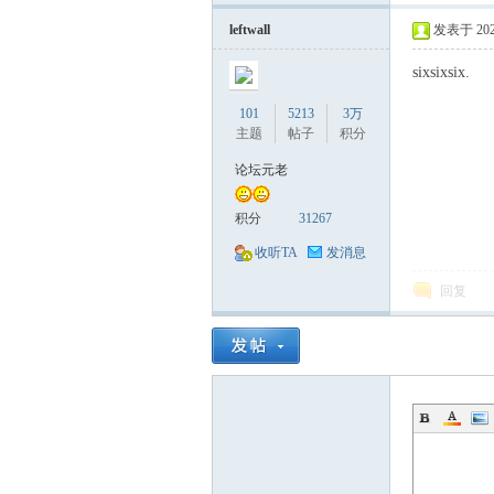
萃
leftwall
发表于 2020-
sixsixsix.
101
5213
3万
主题
帖子
积分
论坛元老
积分
31267
山
收听TA
发消息
回复
庄