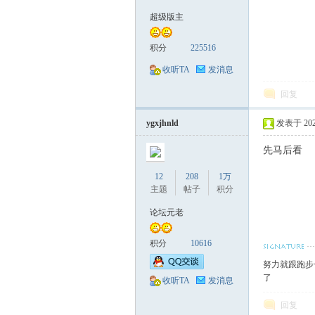
超级版主
械
积分
225516
收听TA
发消息
回复
ygxjhnld
发表于 2020-
先马后看
12
208
1万
荟
主题
帖子
积分
论坛元老
积分
10616
努力就跟跑步
了
收听TA
发消息
回复