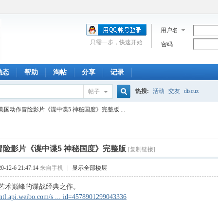
用户名
只需一步，快速开始
密码
动态
帮助
淘帖
分享
记录
热搜:
活动
交友
discuz
帖子
搜
美国动作冒险影片《谍中谍5 神秘国度》完整版 ...
索
冒险影片《谍中谍5 神秘国度》完整版
[复制链接]
12-6 21:47:14
来自手机
|
显示全部楼层
艺术巅峰的谍战经典之作。
intl.api.weibo.com/s ... id=4578901299043336