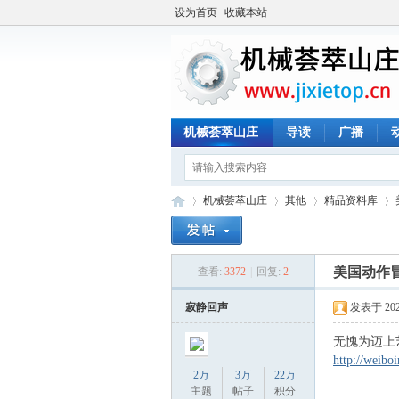
设为首页
收藏本站
机械荟萃山庄
导读
广播
机械荟萃山庄
其他
精品资料库
美国动作
查看:
3372
|
回复:
2
机
»
›
›
›
寂静回声
发表于 2020-
无愧为迈上
http://weibo
2万
3万
22万
主题
帖子
积分