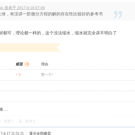
fdc 发表于 2017-6-18 07:00
大侠，有没讲一阶微分方程的解的存在性比较好的参考书
材都可，理论都一样的，这个没法缩水，缩水就完全讲不明白了
威望
+3
理由
+ 3
赞一个!
....
支持
1
反对
0
6-17 21:51:21
|
显示全部楼层