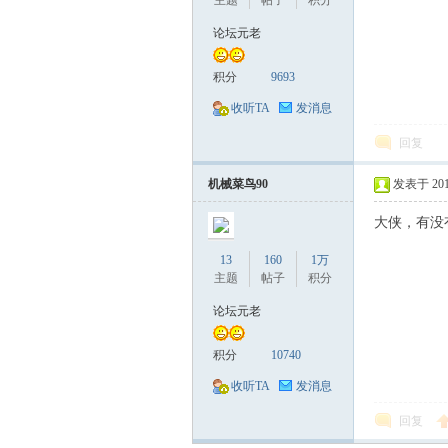
主题
帖子
积分
论坛元老
积分
9693
收听TA
发消息
回复
机械菜鸟90
发表于 2017-
大侠，有没
13
160
1万
主题
帖子
积分
论坛元老
积分
10740
收听TA
发消息
回复