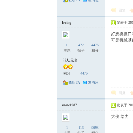
收听TA
发消息
回复
Irving
发表于 2017-
好想换换口
可是机械基
11
472
4476
主题
帖子
积分
论坛元老
积分
4476
收听TA
发消息
回复
snow1987
发表于 2017-
大侠 给力
1
113
9693