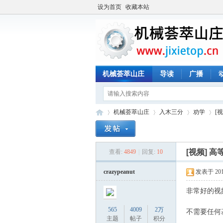
设为首页
收藏本站
机械荟萃山庄
导读
广播
机械荟萃山庄
入木三分
劝学
[
[视频] 
查看:
4849
|
回复:
10
机
»
›
›
›
crazypeanut
发表于 2017-
非常好的视
565
4009
2万
不需要任何
主题
帖子
积分