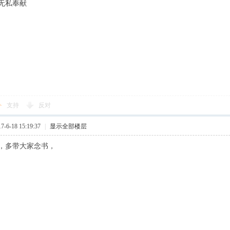
无私奉献
支持
反对
6-18 15:19:37
|
显示全部楼层
，多带大家念书，