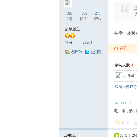
萃
l
565
4009
2万
主题
帖子
积分
超级版主
任意一本教
积分
28208
评分
收听TA
发消息
参与人数
1
山
小行星
查看全部评分
吃，懒，躺，睡..
回复
庄
云摧123
发表于 2017-