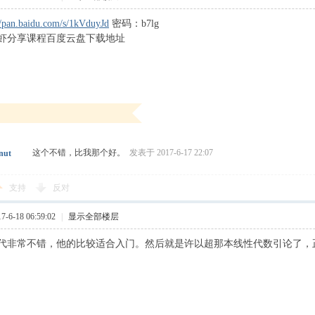
//pan.baidu.com/s/1kVduyJd
密码：b7lg
虾分享课程百度云盘下载地址
这个不错，比我那个好。
发表于 2017-6-17 22:07
nut
支持
反对
6-18 06:59:02
|
显示全部楼层
代非常不错，他的比较适合入门。然后就是许以超那本线性代数引论了，