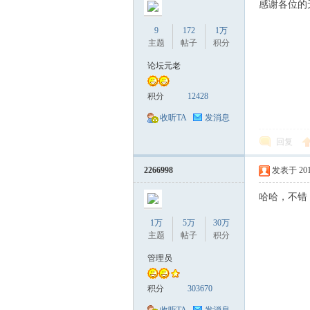
感谢各位的
9
172
1万
主题
帖子
积分
论坛元老
积分
12428
收听TA
发消息
回复
2266998
发表于 2017-
哈哈，不错
1万
5万
30万
主题
帖子
积分
管理员
积分
303670