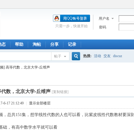
用户名
只需一步，快速开始
密码
动态
帮助
淘帖
分享
记录
热搜:
活动
交友
discuz
帖子
搜
视频] 高等代数，北京大学-丘维声
索
高等代数，北京大学-丘维声
[复制链接]
6-17 21:12:49
|
显示全部楼层
频，总共151集，想学线性代数的人也可以看，比紫皮线性代数教材要深
基础，有高中数学水平就可以看