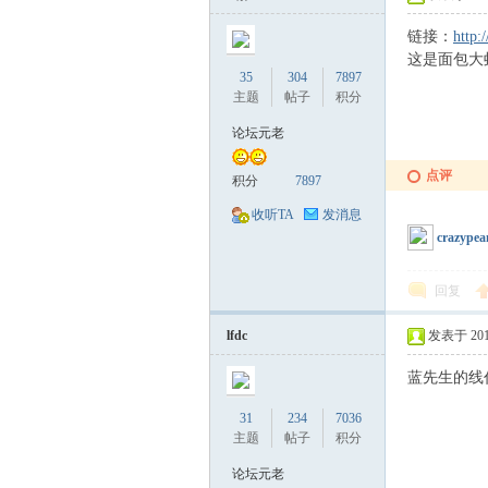
链接：
http:
这是面包大
35
304
7897
主题
帖子
积分
论坛元老
点评
积分
7897
收听TA
发消息
crazypea
回复
lfdc
发表于 2017-
蓝先生的线
31
234
7036
主题
帖子
积分
论坛元老