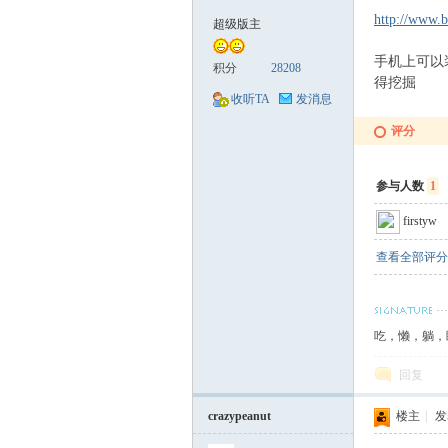
http://www.b
超级版主
手机上可以
械
积分
28208
得挖掘
收听TA
发消息
评分
参与人数
1
firstyw
查看全部评分
荟
吃，懒，躺，睡..
回复
crazypeanut
楼主
|
发表