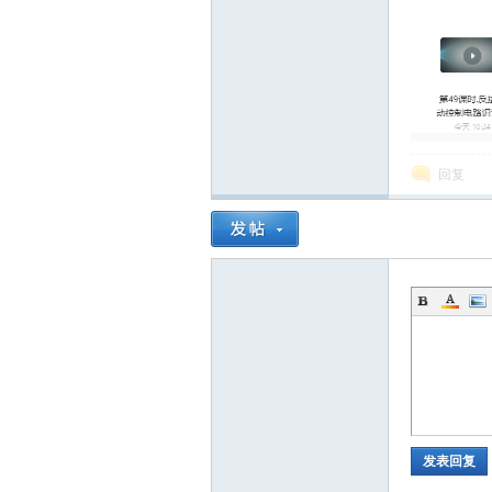
萃
回复
山
庄
发表回复