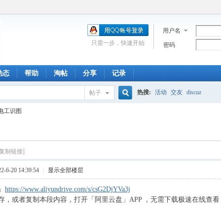
用户名
只需一步，快速开始
密码
动态
帮助
淘帖
分享
记录
热搜:
活动
交友
discuz
帖子
搜
电工识图
索
[复制链接]
6-20 14:39:54
|
显示全部楼层
」
https://www.aliyundrive.com/s/csG2DjYVa3j
存，或者复制本段内容，打开「阿里云盘」APP ，无需下载极速在线查