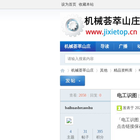
设为首页
收藏本站
机械荟萃山庄
导读
广播
机械荟萃山庄
其他
精品资料库
电工识图
查看:
2058
|
回复:
0
机
»
›
›
›
baihuashecaoshu
发表于 2022-
「电工识图
点击链接保
4
31
395
主题
帖子
积分