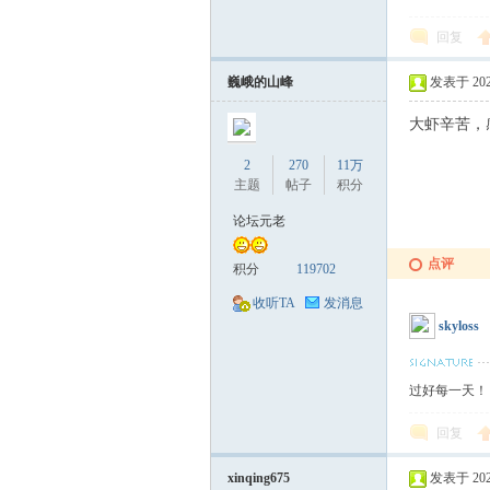
回复
巍峨的山峰
发表于 2023-
大虾辛苦，
2
270
11万
主题
帖子
积分
论坛元老
点评
积分
119702
收听TA
发消息
skyloss
过好每一天！
回复
xinqing675
发表于 2023-