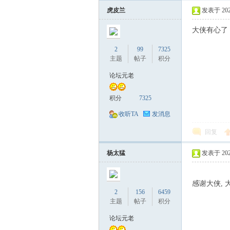
虎皮兰
发表于 2022-
大侠有心了
2
99
7325
主题
帖子
积分
论坛元老
积分
7325
收听TA
发消息
回复
杨太猛
发表于 2022-
感谢大侠, 
2
156
6459
主题
帖子
积分
论坛元老