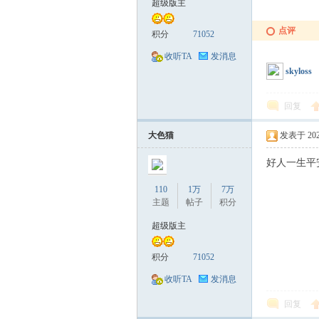
超级版主
点评
积分
71052
收听TA
发消息
skyloss
回复
大色猫
发表于 2022-
好人一生平
110
1万
7万
主题
帖子
积分
超级版主
积分
71052
收听TA
发消息
回复