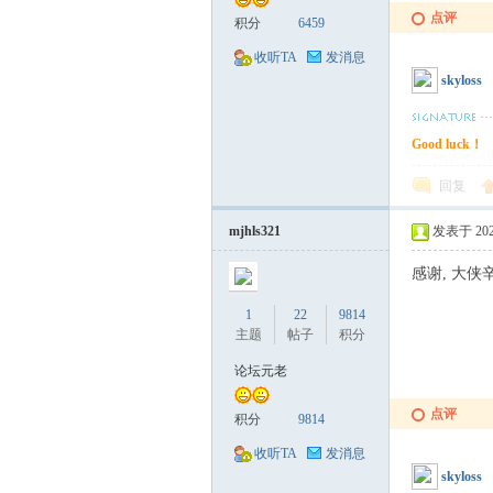
点评
积分
6459
收听TA
发消息
skyloss
Good luck！
回复
mjhls321
发表于 2022-
感谢, 大侠
1
22
9814
主题
帖子
积分
论坛元老
点评
积分
9814
收听TA
发消息
skyloss