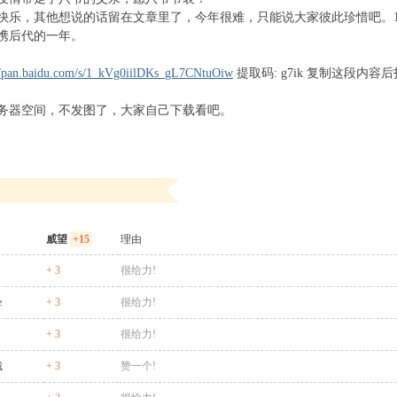
快乐，其他想说的话留在文章里了，今年很难，只能说大家彼此珍惜吧。1
携后代的一年。
://pan.baidu.com/s/1_kVg0iilDKs_gL7CNtuOiw
提取码: g7ik 复制这段内
务器空间，不发图了，大家自己下载看吧。
威望
+15
理由
+ 3
很给力!
e
+ 3
很给力!
+ 3
很给力!
戴
+ 3
赞一个!