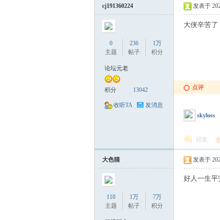
cj191360224
发表于 2022-
大侠辛苦了
0
236
1万
主题
帖子
积分
论坛元老
点评
积分
13042
收听TA
发消息
skyloss
回复
大色猫
发表于 2022-
好人一生平
110
1万
7万
主题
帖子
积分