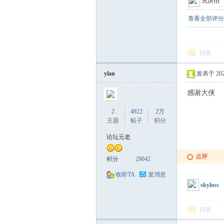
克虏伯
萃
查看全部评分
回复
ylan
发表于 2022-
感谢大侠
山
2
4922
2万
主题
帖子
积分
论坛元老
点评
积分
29042
收听TA
发消息
skyloss
庄
回复