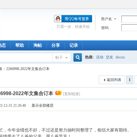
用户名
只需一步，快速开始
密码
动态
帮助
淘帖
分享
记录
热搜:
活动
交友
discuz
帖子
搜
发：2266998-2022年文集合订本
返回列表
1
索
6998-2022年文集合订本
[复制链接]
12-31 21:26:40
|
显示全部楼层
忙，今年业绩也不好，不过还是努力抽时间整理了，相信大家有期待。
疫情带走了八爷的父亲，愿八爷节哀！