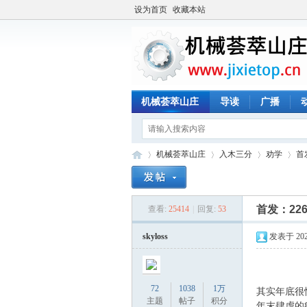
设为首页
收藏本站
机械荟萃山庄
导读
广播
机械荟萃山庄
入木三分
劝学
首
首发：226
查看:
25414
|
回复:
53
机
»
›
›
›
skyloss
发表于 2022-
72
1038
1万
其实年底很
主题
帖子
积分
年末肆虐的