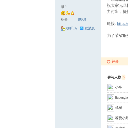
祝大家元旦
版主
力付出，提
械
积分
19008
链接:
https
收听TA
发消息
为了节省服
评分
荟
参与人数
5
小卒
liudongh
机械
苕货小