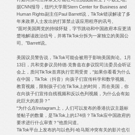
据CNN报导，纽约大学斯Stern Center for Business and
Human Rights副主任Paul Barrett说，TikTok错误解读了多
年来政界人士发出的打算禁止该应用程序的讯号。
“面对美国两党的持续怀疑，字节跳动和中国政府本应更清
楚地解读政治信号，并将TikTok分拆为一家独立的美国公
司。”Barrett说。
美国议员警告说，TikTok可能会被用于影响美国舆论。1月
13日，共和党参议员特德‧克鲁兹在参议院司法委员会听证
会上，质问TikTok首席执行官周受资，“如果你看看为什么
在中国，TikTok（抖音）向孩子们宣传科学和数学视频、
教育视频，限制孩子们在TikTok上的时间，而在美国，你
在向孩子们宣传自残视频和反以色列视频，为什么会有如
此巨大的差异？”
“为什么在Instagram上，人们可以发布的香港抗议主题标
签帖子的数量，是TikTok上的174倍？TikTok应中国政府的
要求进行什么审查？”他质问道。
TikTok平台上发布的与以色列-哈马斯冲突有关的影片也引