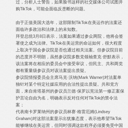
过，分析人士警告，如果脸书这样的社交媒体公司试图并
购TikTok，可能会面临反垄断的问题。
由于正值美国大选年，这部限制TikTok在美运作的法案还
面临许多政治和法律上的未知数。
拜登总统3月8日表示，法案如果通过参众两院，他将会签
署使之成为法律。TikTok在美运营的命运如何，很大程度
上取决于国会参议院是否也通过相关法案。但参议院目前
的态度并不明朗，虽然参议院多数党领袖查克·舒默表示，
该法案将在相应的委员会中接受审议，但民主、共和两党
都有重量级参议员对该法案提出质疑。
参议院情报委员会主席马克·沃纳(Mark Warner)对法案单
独针对某个特定社媒应用的合法性提出质疑。共和党方
面，来自肯塔基州的参议员兰德·保罗以宪法第一修正案保
护言论自由为名，明确表示反对任何对TikTok的禁令法
案；
代表南卡罗莱纳州的参议员林赛·格雷厄姆(Lindsey
Graham)对这部法案显示出犹豫态度，表示他希望TikTok
能够继续在美运营，但同时强调这款程序必须要免受中国