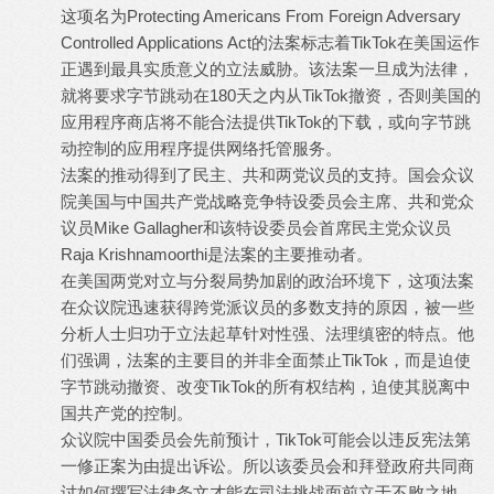
这项名为Protecting Americans From Foreign Adversary
Controlled Applications Act的法案标志着TikTok在美国运作
正遇到最具实质意义的立法威胁。该法案一旦成为法律，
就将要求字节跳动在180天之内从TikTok撤资，否则美国的
应用程序商店将不能合法提供TikTok的下载，或向字节跳
动控制的应用程序提供网络托管服务。
法案的推动得到了民主、共和两党议员的支持。国会众议
院美国与中国共产党战略竞争特设委员会主席、共和党众
议员Mike Gallagher和该特设委员会首席民主党众议员
Raja Krishnamoorthi是法案的主要推动者。
在美国两党对立与分裂局势加剧的政治环境下，这项法案
在众议院迅速获得跨党派议员的多数支持的原因，被一些
分析人士归功于立法起草针对性强、法理缜密的特点。他
们强调，法案的主要目的并非全面禁止TikTok，而是迫使
字节跳动撤资、改变TikTok的所有权结构，迫使其脱离中
国共产党的控制。
众议院中国委员会先前预计，TikTok可能会以违反宪法第
一修正案为由提出诉讼。所以该委员会和拜登政府共同商
讨如何撰写法律条文才能在司法挑战面前立于不败之地。