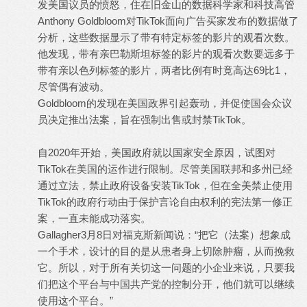
发美国议员的愤怒，住在旧金山的数据科学家和科技高管
Anthony Goldbloom对TikTok面向广告买家发布的数据做了
分析，这些数据显示了带有特定标签的影片的观看次数。
他发现，带有亲巴勒斯坦标签的影片的观看次数要远多于
带有亲以色列标签的影片，两者比例有时竟高达69比1，
尽管偶有波动。
Goldbloom的发现在美国政界引起轰动，并促使国会众议
员决定推出法案，旨在强制出售或封禁TikTok。
自2020年开始，美国政府就以国家安全原因，试图对
TikTok在美国的运作进行限制。尽管美国联邦和多州已经
通过立法，禁止政府设备安装TikTok，但在全美禁止使用
TikTok的政府行动由于保护言论自由权利的宪法第一修正
案，一直未能成功落实。
Gallagher3月8日对福克斯新闻说：“把它（法案）想象成
一个手术，设计的目的是从患者身上切除肿瘤，从而挽救
它。所以，对于所有关切这一问题的小企业来说，只要我
们把这个平台与中国共产党的控制分开，他们就可以继续
使用这个平台。”