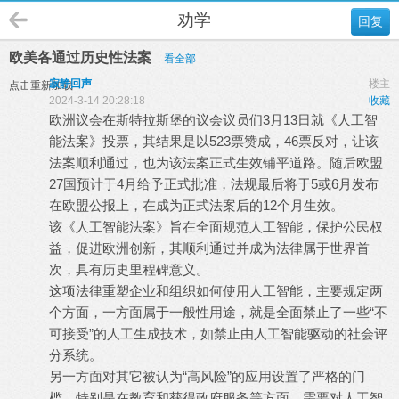
劝学
回复
欧美各通过历史性法案
看全部
寂静回声
楼主
点击重新加载
2024-3-14 20:28:18
收藏
欧洲议会在斯特拉斯堡的议会议员们3月13日就《人工智
能法案》投票，其结果是以523票赞成，46票反对，让该
法案顺利通过，也为该法案正式生效铺平道路。随后欧盟
27国预计于4月给予正式批准，法规最后将于5或6月发布
在欧盟公报上，在成为正式法案后的12个月生效。
该《人工智能法案》旨在全面规范人工智能，保护公民权
益，促进欧洲创新，其顺利通过并成为法律属于世界首
次，具有历史里程碑意义。
这项法律重塑企业和组织如何使用人工智能，主要规定两
个方面，一方面属于一般性用途，就是全面禁止了一些“不
可接受”的人工生成技术，如禁止由人工智能驱动的社会评
分系统。
另一方面对其它被认为“高风险”的应用设置了严格的门
槛，特别是在教育和获得政府服务等方面，需要对人工智