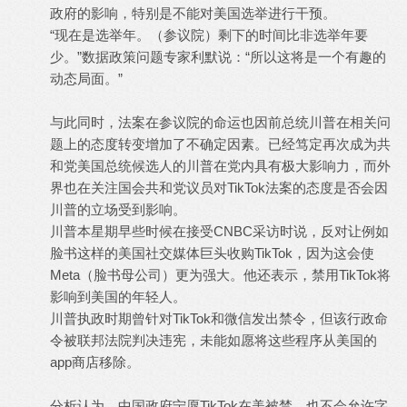
政府的影响，特别是不能对美国选举进行干预。
“现在是选举年。（参议院）剩下的时间比非选举年要
少。”数据政策问题专家利默说：“所以这将是一个有趣的
动态局面。”
与此同时，法案在参议院的命运也因前总统川普在相关问
题上的态度转变增加了不确定因素。已经笃定再次成为共
和党美国总统候选人的川普在党内具有极大影响力，而外
界也在关注国会共和党议员对TikTok法案的态度是否会因
川普的立场受到影响。
川普本星期早些时候在接受CNBC采访时说，反对让例如
脸书这样的美国社交媒体巨头收购TikTok，因为这会使
Meta（脸书母公司）更为强大。他还表示，禁用TikTok将
影响到美国的年轻人。
川普执政时期曾针对TikTok和微信发出禁令，但该行政命
令被联邦法院判决违宪，未能如愿将这些程序从美国的
app商店移除。
分析认为，中国政府宁愿TikTok在美被禁，也不会允许字