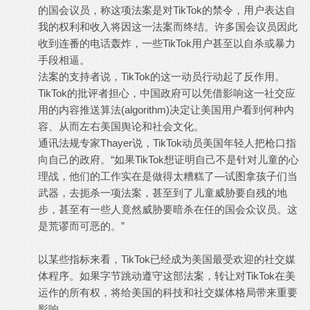
的国会议员，称这项法案是对TikTok的禁令，用户表达自
我的权利和收入将因这一法案而终结。许多国会议员因此
收到连番的电话轰炸，一些TikTok用户甚至以自杀或暴力
手段相逼。
法案的支持者说，TikTok的这一动员行动起了反作用。
TikTok的批评者担心，中国政府可以凭借影响这一社交应
用的内容推送算法(algorithm)决定让美国用户看到何种内
容、从而左右美国舆论和社会文化。
通讯法规专家Thayer说，TikTok动员美国年轻人把枪口指
向自己的政府。“如果TikTok想证明自己不是针对儿童的心
理战，他们的工作实在是做得太糟糕了—试图拿孩子们当
武器，去扼杀一项法案，甚至到了儿童威胁要自残的地
步，甚至有一些人竟然威胁要暗杀在任的国会众议员。这
是荒谬而可恶的。”
以某些指标来看，TikTok已经成为美国最受欢迎的社交媒
体程序。如果字节跳动遵守这部法案，转让对TikTok在美
运作的所有权，将给美国的科技和社交媒体格局带来重要
影响。