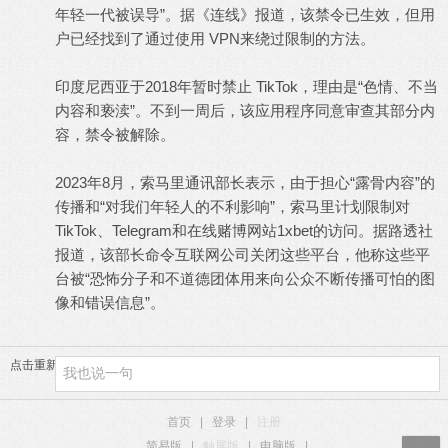
年轻一代被误导”。据《连线》报道，该禁令已生效，但用
户已经找到了通过使用 VPN来绕过限制的方法。
印度尼西亚于2018年暂时禁止 TikTok，理由是“色情、不当
内容和亵渎”。不到一周后，该应用程序同意审查其部分内
容，禁令被解除。
2023年8月，索马里通讯部长表示，由于担心“露骨内容”的
传播和“对我们年轻人的不利影响”，索马里计划限制对
TikTok、Telegram和在线赌博网站1xbet的访问。据路透社
报道，该部长命令互联网公司关闭这些平台，他称这些平
台被“恐怖分子和不道德团体用来向公众不断传播可怕的图
像和错误信息”。
点击重新加载
首页
|
登录
|
注册
简易版
|
触屏版
|
电脑版
|