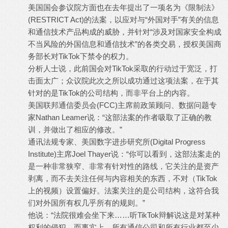
美国国会参议院方面也在去年提出了一项名为《限制法》
(RESTRICT Act)的法案，以应对与“外国对手”有关的信息
和通信技术产品构成的威胁，并针对“涉及对国家安全构成
不当风险的外国信息和通信技术”的各类交易，授权美国商
务部长对TikTok下禁令的权力。
分析人士说，此前国会对TikTok采取的行动过于宽泛，打
击面太广；众议院此次之所以成功通过这项法案，在于其
针对的是TikTok的公司结构，而非平台上的内容。
美国联邦通信委员会(FCC)主席前政策顾问、数据问题专
家Nathan Leamer说：“这部法案的作者吸取了正确的教
训，并做出了相应的修改。”
通讯法规专家、美国数字进步研究所(Digital Progress
Institute)主席Joel Thayer说：“你可以看到，这部法案走的
是一种非常狭窄、非常有针对性的路线，它关注的是资产
剥离，而不去关注任何与内容相关的东西，不对（TikTok
上的视频）设置偏好。法案关注的是公司结构，这符合我
们对外国所有权几乎所有的规则。”
他说：“法院很难会坐下来……听TikTok辩解说这是对某种
权利的侵犯。而事实上，所有通信公司和所有行业都至少