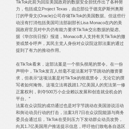
TikTok此前为回应美国政府的数据安全担忧作出了各种努
力，包括成立Project Texas，由总部位于德克萨斯州奥斯
汀的甲骨文(Oracle)公司存储TikTok的美国数据。但这些行
动没有打消包括美国司法部副部长Lisa Monaco在内的美
国政府官员对中共仍有能力要求TikTok交出数据的疑虑。
据《华尔街日报》报道，Monaco本人支持有关TikTok的撤
资或禁令呼声，其民主党人身份对众议院这部法案的通过
提到了有力的推动作用。
在TikTok看来，这部法案是一个彻头彻尾的禁令。在一份
声明中，TikTok发言人丝毫不提法案对字节跳动的撤资要
求，但表示“这项法案是对TikTok的彻底禁令，无论它的撰
写者如何掩饰。这项立法将践踏1.7亿美国人的宪法第一修
正案权利，剥夺500万小企业赖以发展和创造就业机会的
平台。”
法案在众议院的成功通过也是对字节跳动在美国游说活动
和舆论动员行动的打击，法案3月7日在众议院能源与商务
委员会通过后，TikTok在受到压力下发动群众动员攻势，
向其1.7亿美国用户推送提示信息，呼吁他们致电各自选区