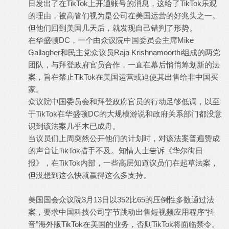
日发出了在TikTok上开通账号的消息，这给了TikTok乐观
的理由，被高管们视为是公司在美国运营的好兆头之一。
但他们回到美国几天后，就发现自己错判了形势。
在华盛顿DC，一个由众议院中国委员会主席Mike
Gallagher和民主党众议员Raja Krishnamoorthi组成的两党
团队，与拜登政府官员合作，一直在幕后悄悄筹划新的法
案，旨在禁止TikTok在美国运营或迫使其出售给非中国买
家。
众议院中国委员会和拜登政府官员的行动足够低调，以至
于TikTok在华盛顿DC的大规模游说和政府关系部门都没意
识到该法案几乎木已成舟。
当议员们上周突然公开他们的计划时，对该法案普遍赞成
的声音让TikTok措手不及。知情人士告诉《华尔街日
报》，在TikTok内部，一些高层知道议员们在起草法案，
但没想到这么快就赢得这么多支持。
美国国会众议院3月13日以352比65的压倒性多数通过法
案，要求中国科技公司字节跳动出售短视频应用程序“抖
音”海外版TikTok在美国的业务，否则TikTok将面临禁令。