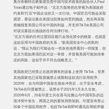
奥尔布赖特石桥集团负责中国与技术政策的副合伙人Paul
Triolo通过电子邮件说：“北京方面将把此举视为美国政府
约束和‘打压’中国企业的又一次行动。中国官员可能会采取
观望，看该法案在美国法院将如何受到挑战，然后再采取
措施报复美国公司在中国的利益，并支持TikTok美国公司
对该法案提出挑战的任何法律行动。”
“北京方面的任何过度回应都只会强化禁令的根基，也就是
这款应用与中国政府的关系，”新美国安全中心的凯利
说，“我认为我们可能会在一些灰色地带看到一些报复，但
北京方面如果强烈反对这一举措，并冒着美国可能加倍奉
还的风险，这似乎并不符合战略意义。”
美国政府已经禁止在政府拥有的设备上使用 TikTok，世界
其他国家也已采取措施禁止或限制这款流行应用程序。
2020年，在与邻国中国发生致命冲突后，出于安全考虑，
TikTok在印度被禁止，该禁令于2021年1月永久生效。
2020年6月，20名印度士兵在喜马拉雅山与中国军队的边
境冲突中丧生，两国之间的紧张局势加剧。印度宣布禁止
50多个中国应用程序，包括TikTok和即时通讯应用程序微