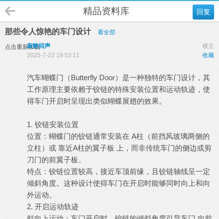
精品资料库
回复
那些令人惊艳的车门设计
看全部
寂静回声
楼主
点击重新加载
2025-7-22 19:53:11
收藏
汽车蝴蝶门（Butterfly Door）是一种独特的车门设计，其
工作原理主要依赖于铰链的特殊安装位置和运动轨迹，使
得车门开启时呈现出类似蝴蝶展翅的效果。
1. 铰链安装位置
位置：蝴蝶门的铰链通常安装在 A柱（前挡风玻璃两侧的
立柱）或 靠近A柱的翼子板 上，而非传统车门的侧边或剪
刀门的前翼子板。
特点：铰链位置较高，接近车顶前缘，且铰链轴线呈一定
倾斜角度。这种设计使得车门在开启时能够同时向上和向
外运动。
2. 开启运动轨迹
斜向上运动：车门开启时，铰链的倾斜角度引导车门 向前