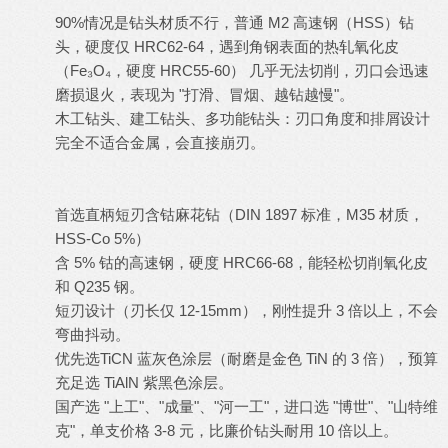
90%情况是钻头材质不行，普通 M2 高速钢（HSS）钻
头，硬度仅 HRC62-64，遇到角钢表面的热轧氧化皮
（Fe₃O₄，硬度 HRC55-60） 几乎无法切削，刃口会迅速
磨损退火，表现为 "打滑、冒烟、越钻越慢"。
木工钻头、建工钻头、多功能钻头：刃口角度和排屑设计
完全不适合金属，会直接崩刃。
首选直柄短刃含钴麻花钻（DIN 1897 标准，M35 材质，
HSS-Co 5%）
含 5% 钴的高速钢，硬度 HRC66-68，能轻松切削氧化皮
和 Q235 钢。
短刃设计（刃长仅 12-15mm），刚性提升 3 倍以上，不会
弯曲抖动。
优先选TiCN 蓝灰色涂层（耐磨是金色 TiN 的 3 倍），预算
充足选 TiAlN 紫黑色涂层。
国产选 "上工"、"成量"、"河一工"，进口选 "博世"、"山特维
克"，单支价格 3-8 元，比廉价钻头耐用 10 倍以上。