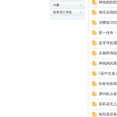
神他妈的机
兴趣
荟萃理工学院
俄毛全国的
械
消费级3D
第一传奇：
蓝牙耳机通
定轴双惰齿
神他妈的真
荟
5高中生造
铝卷包装线
测功机台架
茉莉花无人
做包装设备