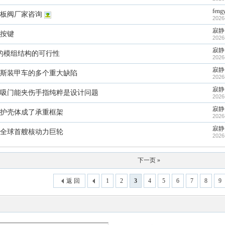
feng
板阀厂家咨询
2026
寂静
按键
2026
寂静
长的模组结构的可行性
2026
寂静
斯装甲车的多个重大缺陷
2026
寂静
吸门能夹伤手指纯粹是设计问题
2026
寂静
护壳体成了承重框架
2026
寂静
全球首艘核动力巨轮
2026
下一页 »
返 回
1
2
3
4
5
6
7
8
9