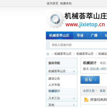
设为首页
收藏本站
机械荟萃山庄
导读
广播
机械荟萃山庄
机械荟萃山庄
机械设
机械设计
版块导航
今日:
版主:
彭以虎
,
xlf63
机械荟萃山庄
机
»
›
›
建设公告
人才市场
全部主题
最新
机械设计
入木三分
焊接结构和
其他