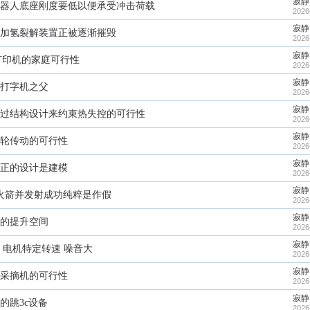
寂静
器人底座刚度要低以便承受冲击荷载
2026
寂静
加氢裂解装置正被逐渐摧毁
2026
寂静
打印机的家庭可行性
2026
寂静
打字机之父
2026
寂静
过结构设计来约束热失控的可行性
2026
寂静
轮传动的可行性
2026
寂静
正的设计是建模
2026
寂静
火箭并发射成功纯粹是作假
2026
寂静
的提升空间
2026
寂静
 电机特定转速 噪音大
2026
寂静
采摘机的可行性
2026
寂静
的跳3c设备
2026