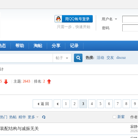
用户名
只需一步，快速开始
密码
动态
帮助
淘帖
分享
记录
热搜:
活动
交友
discuz
帖子
搜
计
5
|
主题:
2643
|
排名:
2
索
返 回
1
2
3
4
5
6
7
8
9
新窗
热门
热帖
精华
更多
作者
寂静
装配结构与减振无关
2026