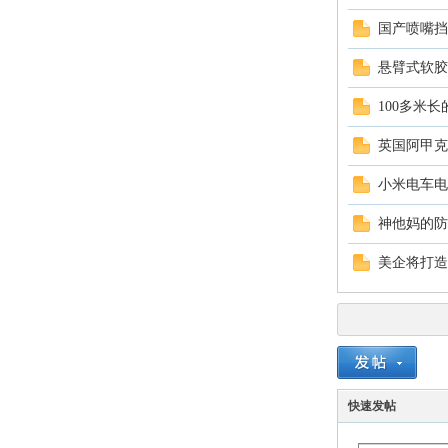
萃
国产喷嘴挡
悬臂式软胶
100多米
英国阿甲克
小米电车电
山
神他妈的防
美企将打造
快速发帖
庄