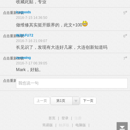
收藏此贴，专业
icegoods
#
点击重新加载
5
2016-7-15 14:36:50
做维修其实挺开眼界的，此文+100
WJIAFU72
#
点击重新加载
6
2016-7-16 21:09:07
长见识了，发现有大连好几家，大连创新知道吗
zerowing
#
点击重新加载
7
2016-7-17 06:39:05
Mark，好贴。
点击重新加载
上一页
第1页
下一页
首页
|
登录
|
注册
简易版
|
触屏版
|
电脑版
|