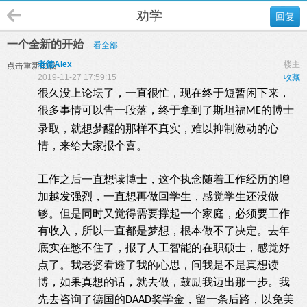
劝学
回复
一个全新的开始
看全部
老德Alex
楼主
点击重新加载
2019-11-27 17:59:15
收藏
很久没上论坛了，一直很忙，现在终于短暂闲下来，
很多事情可以告一段落，终于拿到了斯坦福
的博士
ME
录取，就想梦醒的那样不真实，难以抑制激动的心
情，来给大家报个喜。
工作之后一直想读博士，这个执念随着工作经历的增
加越发强烈，一直想再做回学生，感觉学生还没做
够。但是同时又觉得需要撑起一个家庭，必须要工作
有收入，所以一直都是梦想，根本做不了决定。去年
底实在憋不住了，报了人工智能的在职硕士，感觉好
点了。我老婆看透了我的心思，问我是不是真想读
博，如果真想的话，就去做，鼓励我迈出那一步。我
先去咨询了德国的
奖学金，留一条后路，以免美
DAAD