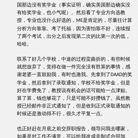
国那边没有奖学金（事实证明，确实美国那边确实没
有给奖学金，也小气呢）。然后看了专业方向选教
授，专业也没什么好选的，
是肯定的，尽量往计算
ME
分析方向靠靠。考了托福，因为害怕靠不好，连续报
了两个考试，出分之后发现第二次的比第一次的低，
哈哈。
联系了好几个学校，中途的过程蛮曲折的，有些时候
就想放弃了，觉得在做一件完全没有胜算的事情，感
谢老婆一直鼓励我，有时也激我。先拿到了
的奖
DAAD
学金，然后拿到了录取通知，学校不给奖学金，但是
好在学费免了，教授说有机会的话可能给一点津贴。
算了算，钱也够花了，只是可能不好攒钱了。虽然教
授已经邮件非正式通知了，但是收到正式录取通知的
时候还是激动得不行，很久才平复一点。
也正好赶在月底之前交辞职报告，领导问我去哪家，
如果是对工作不满意，可以给我改成非制式合同加