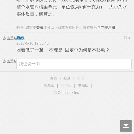
整个水管即横梁单元，单位设为kgf(千克力），大小为水
实体质量，解算之。
附件:
您需要
登录
才可以下载或查看附件。没有账号？
立即注册
狼术
沙发
点击重新加载
2017-5-10 19:30:45
照着做了一遍 ，不理是 固定中为何是不移动？
点击重新加载
首页
|
登录
|
注册
简易版
|
触屏版
|
电脑版
|
© Comsenz Inc.